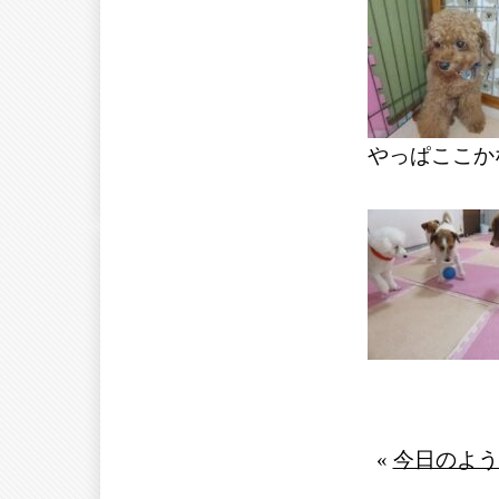
やっぱここか
«
今日のよう