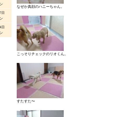
ン
なぜか真顔のハニーちゃん。
7日
ン
4日
ン
こっそりチェックのリオくん。
すたすた〜