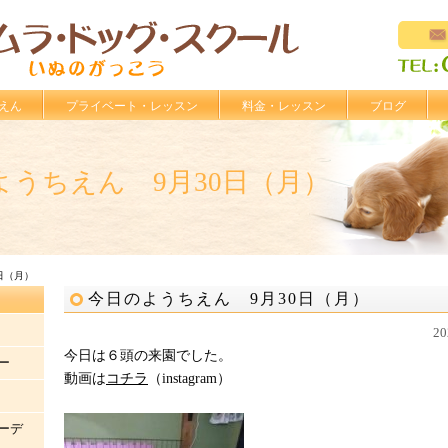
えん
プライベート・レッスン
料金・レッスン
ブログ
ようちえん 9月30日（月）
日（月）
今日のようちえん 9月30日（月）
2
今日は６頭の来園でした。
ー
動画は
コチラ
（instagram）
ーデ