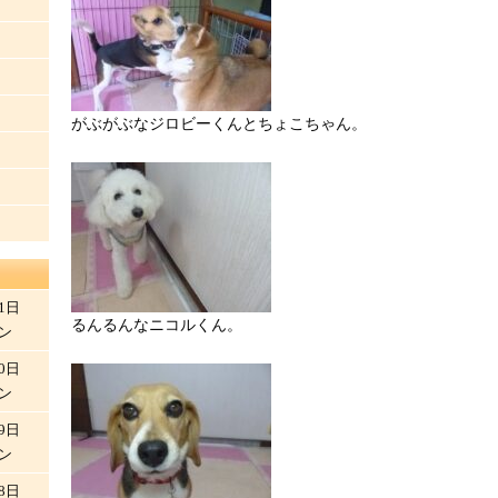
がぶがぶなジロビーくんとちょこちゃん。
1日
るんるんなニコルくん。
ン
0日
ン
9日
ン
8日