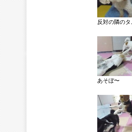
反対の隣のタ
あそぼ〜