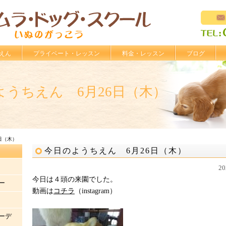
えん
プライベート・レッスン
料金・レッスン
ブログ
ようちえん 6月26日（木）
日（木）
今日のようちえん 6月26日（木）
2
今日は４頭の来園でした。
ー
動画は
コチラ
（instagram）
ーデ