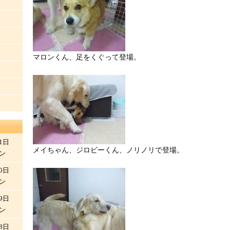
マロンくん、足をくぐって登場。
1日
メイちゃん、ジロビーくん、ノリノリで登場。
ン
0日
ン
9日
ン
8日