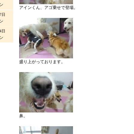
ン
アインくん、アゴ乗せで登場。
7日
ン
4日
ン
盛り上がっております。
鼻。