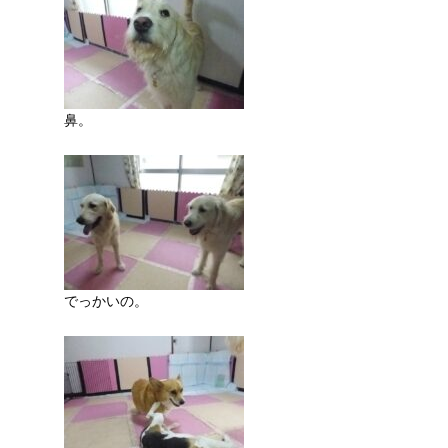
鼻。
でっかいの。